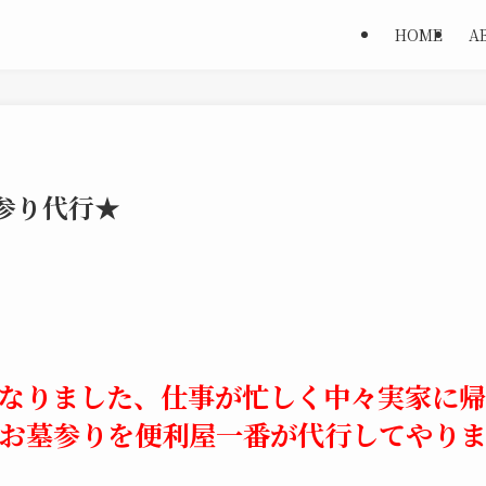
HOME
A
参り代行★
なりました、仕事が忙しく中々実家に
お墓参りを便利屋一番が代行してやり